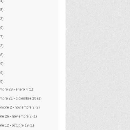
24)
35)
23)
29)
37)
22)
28)
19)
39)
19)
embre 28 - enero 4
(1)
embre 21 - diciembre 28
(1)
embre 2 - noviembre 9
(2)
bre 26 - noviembre 2
(1)
bre 12 - octubre 19
(1)