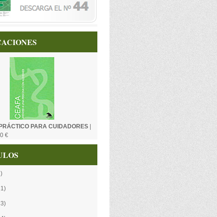
CACIONES
PRÁCTICO PARA CUIDADORES
|
0 €
ULOS
)
21)
13)