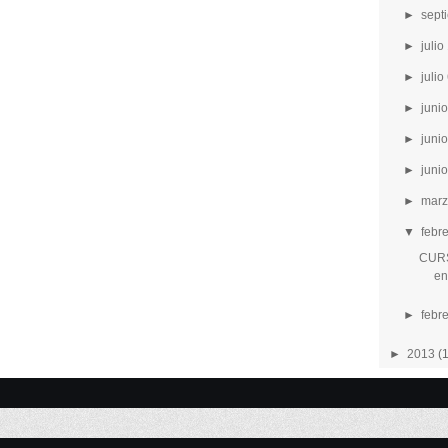
►
sept
►
julio
►
julio
►
junio
►
junio
►
junio
►
marz
▼
febr
CURS
en
►
febr
►
2013
(