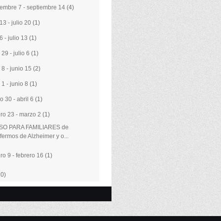
iembre 7 - septiembre 14
(4)
 13 - julio 20
(1)
 6 - julio 13
(1)
 29 - julio 6
(1)
 8 - junio 15
(2)
 1 - junio 8
(1)
o 30 - abril 6
(1)
ero 23 - marzo 2
(1)
O PARA FAMILIARES de
fermos de Alzheimer y o...
ero 9 - febrero 16
(1)
10)