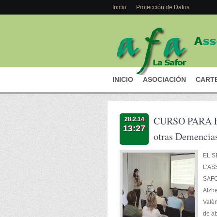
Inicio
Protección de Datos
INICIO
ASOCIACIÓN
CARTE
CURSO PARA FA
28.2.14
13:27
otras Demencia
EL S
L’AS
SAFO
Alzhe
Valèn
de ab