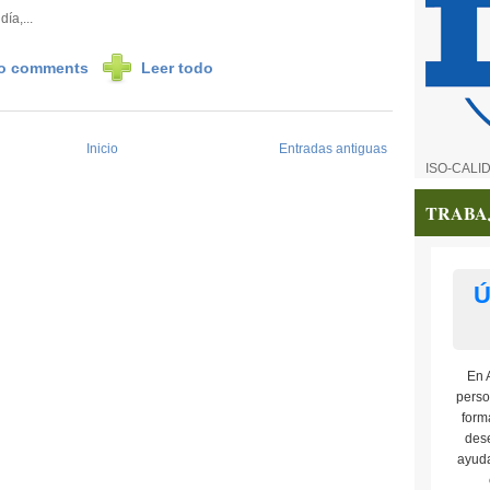
día,...
o comments
Leer todo
Inicio
Entradas antiguas
ISO-CALI
TRABA
Ú
En 
perso
form
dese
ayuda