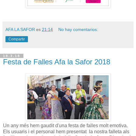
AFA LA SAFOR
es
21:14
No hay comentarios:
Compartir
18.3.18
Festa de Falles Afa la Safor 2018
Un any més hem gaudit d'una festa de falles molt emotiva.
Els usuaris i el personal hem presentat la nostra falleta als