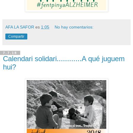
AFA LA SAFOR
es
1:05
No hay comentarios:
Compartir
7.7.18
Calendari solidari............A qué juguem
hui?