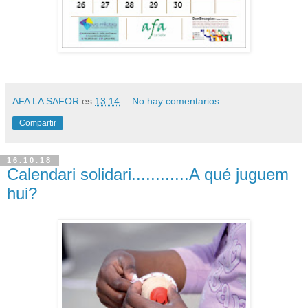
AFA LA SAFOR
es
13:14
No hay comentarios:
Compartir
16.10.18
Calendari solidari............A qué juguem
hui?