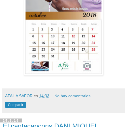
AFA LA SAFOR
es
14:33
No hay comentarios:
Compartir
25.9.18
El cantacançons DANI MIQUEL