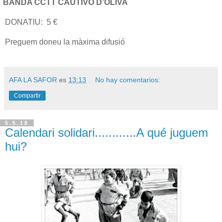
BANDA CCTT CAUTIVO D’OLIVA
DONATIU:
5 €
Preguem doneu la màxima difusió
AFA LA SAFOR
es
13:13
No hay comentarios:
Compartir
5.5.18
Calendari solidari............A qué juguem
hui?