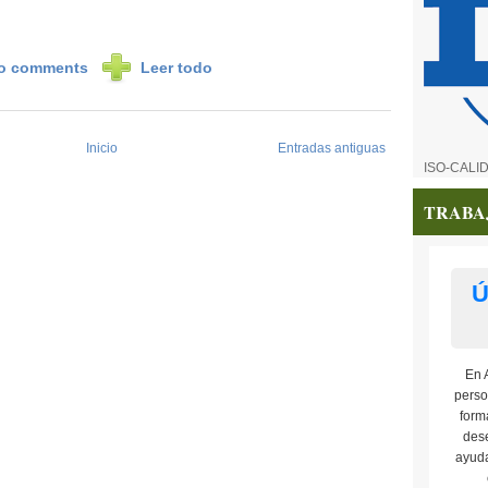
o comments
Leer todo
Inicio
Entradas antiguas
ISO-CALI
TRABA
Ú
En 
perso
form
dese
ayuda