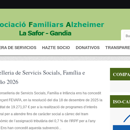
RA DE SERVICIOS
HAZTE SOCIO
DONATIVOS
TRANSPARE
leria de Servicis Socials, Família e
COMPA
año 2026
nselleria de Servicis Socials, Família e Infància ens ha concedit
nçant FEVAFA, en la resolució del dia 18 de desembre de 2025 la
ISO-CA
itat de 19.271,07 € per a la realització de programes d’interés
al per a atendre fins de caràcter social a càrrec del tram
òmic de l’assignació tributària del 0,7 % de l'IRPF per a l'any
Ens han concedit aquesta subvenció...