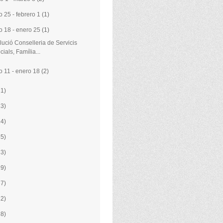
o 25 - febrero 1
(1)
o 18 - enero 25
(1)
ució Conselleria de Servicis
cials, Família...
o 11 - enero 18
(2)
21)
13)
24)
35)
23)
29)
37)
22)
28)