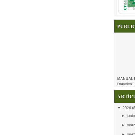
PUBLI
MANUAL 
Donativo 1
ARTÍC
▼
2026
(8
►
junio
►
marz
►
marz