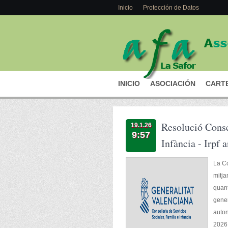
Inicio
Protección de Datos
INICIO
ASOCIACIÓN
CARTE
Resolució Consel
19.1.26
9:57
Infància - Irpf 
La Co
mitja
quant
gener
auton
2026 