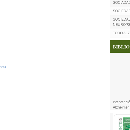
SOCIADA
SOCIEDA
SOCIEDAD
NEUROPS
TODO AL
BIBLI
tom)
Intervenci
Alzheimer 