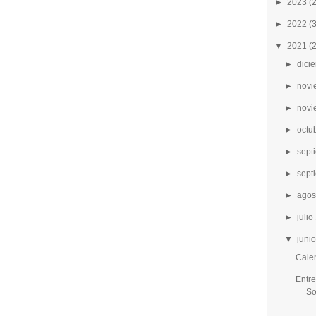
►
2023
(
►
2022
(
▼
2021
(
►
dici
►
novi
►
novi
►
octu
►
sept
►
sept
►
agos
►
julio
▼
junio
Calen
Entre
So