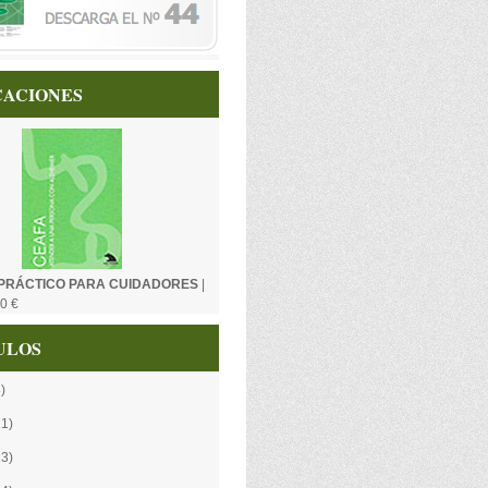
CACIONES
PRÁCTICO PARA CUIDADORES
|
0 €
ULOS
)
21)
13)