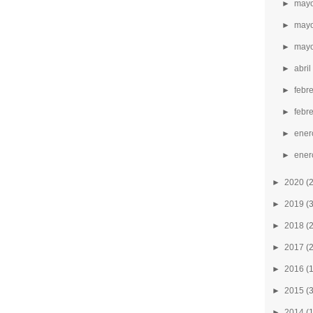
►
mayo
►
mayo
►
mayo
►
abril
►
febr
►
febr
►
ener
►
ener
►
2020
(
►
2019
(
►
2018
(
►
2017
(
►
2016
(
►
2015
(
►
2014
(