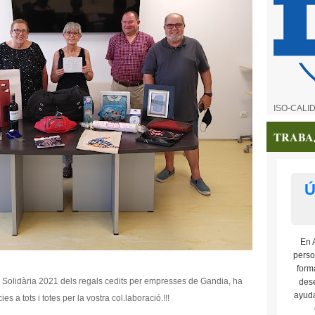
ISO-CALI
TRABA
Ú
En 
perso
form
 Solidària 2021 dels regals cedits per empresses de Gandia, ha
dese
ayuda
es a tots i totes per la vostra col.laboració.!!!