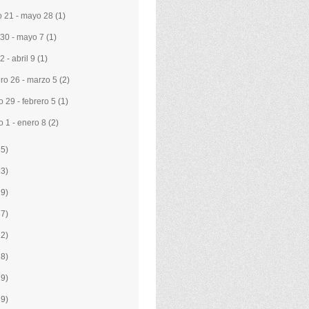
 21 - mayo 28
(1)
l 30 - mayo 7
(1)
 2 - abril 9
(1)
ero 26 - marzo 5
(2)
o 29 - febrero 5
(1)
o 1 - enero 8
(2)
35)
23)
29)
37)
22)
28)
19)
39)