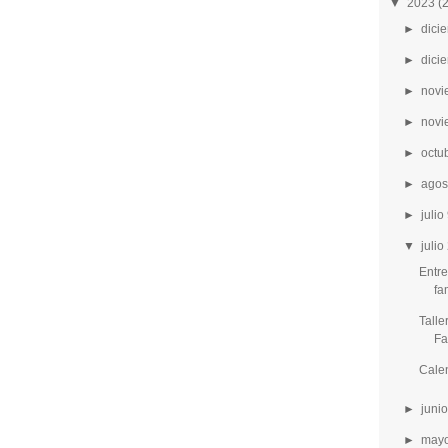
▼
2023
(
►
dici
►
dici
►
novi
►
novi
►
octu
►
agos
►
julio
▼
julio
Entre
fa
Talle
Fa
Calen
►
junio
►
mayo