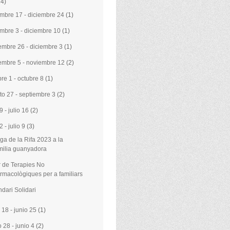
24)
embre 17 - diciembre 24
(1)
embre 3 - diciembre 10
(1)
embre 26 - diciembre 3
(1)
embre 5 - noviembre 12
(2)
bre 1 - octubre 8
(1)
to 27 - septiembre 3
(2)
 9 - julio 16
(2)
 2 - julio 9
(3)
ga de la Rifa 2023 a la
milia guanyadora
r de Terapies No
rmacològiques per a familiars
dari Solidari
 18 - junio 25
(1)
 28 - junio 4
(2)