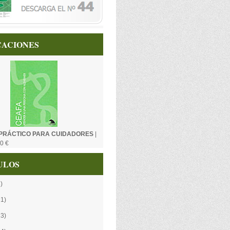
CACIONES
PRÁCTICO PARA CUIDADORES
|
0 €
ULOS
)
21)
13)