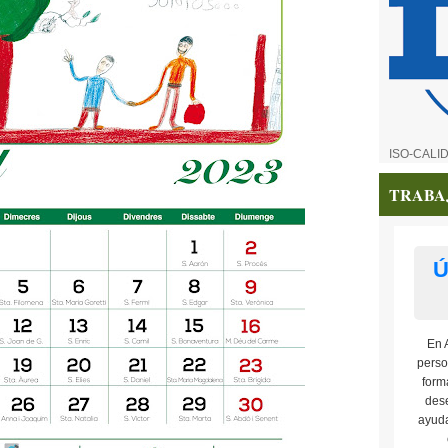
ISO-CALI
TRABA
Ú
En 
perso
form
dese
ayuda