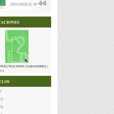
CACIONES
PRÁCTICO PARA CUIDADORES
|
0 €
ULOS
)
21)
13)