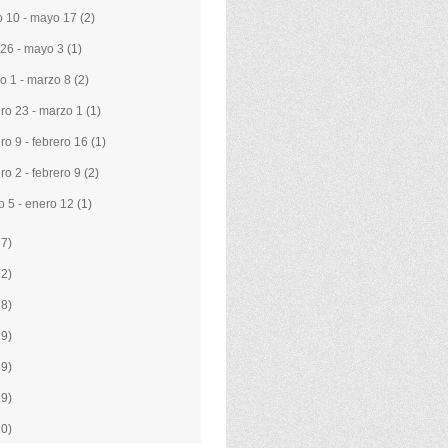
 10 - mayo 17
(2)
l 26 - mayo 3
(1)
o 1 - marzo 8
(2)
ero 23 - marzo 1
(1)
ero 9 - febrero 16
(1)
ro 2 - febrero 9
(2)
o 5 - enero 12
(1)
37)
22)
28)
19)
39)
19)
10)