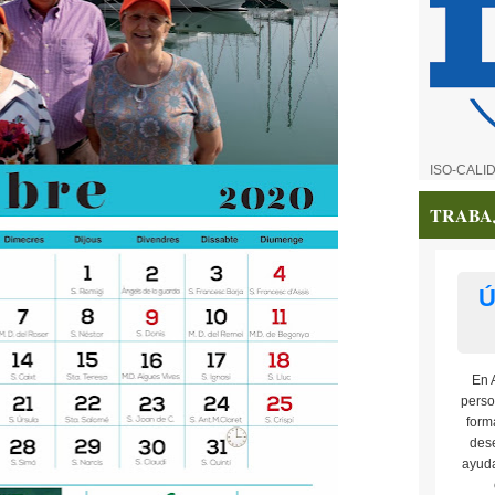
ISO-CALI
TRABA
Ú
En 
perso
form
dese
ayuda