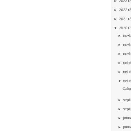
►
2023
(
►
2022
(
►
2021
(
▼
2020
(
►
novi
►
novi
►
novi
►
octu
►
octu
▼
octu
Calen
►
sept
►
sept
►
junio
►
junio