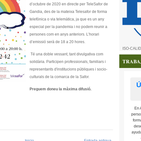
d’octubre de 2020 en directe per TeleSafor de
Gandia, des de la mateixa Telesafor de forma
telefònica o via telemàtica, ja que es un any
especial per la pandemia i no podem reunir a
persones com en anys anteriors. L’horari
d’emissió serà de 18 a 20 hores.
ISO-CALI
T
é una doble vessant, tant divulgativa com
TRABA
solidària. Participen professionals, familiars i
representants d'institucions públiques i socio-
culturals de la comarca de la Safor.
Ú
Preguem doneu la màxima difusió.
En 
perso
form
dese
ayuda
Inicio
Entrada antigua