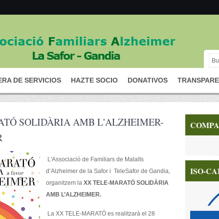
RA DE SERVICIOS
HAZTE SOCIO
DONATIVOS
TRANSPARE
TÓ SOLIDÀRIA AMB L'ALZHEIMER-
COMPA
R
L'Associació de Familiars de Malalts
ISO-CA
d’Alzheimer de la Safor i TeleSafor de Gandia,
organitzem la
XX TELE-MARATÓ SOLIDÀRIA
AMB L’ALZHEIMER.
La XX TELE-MARATÓ es realitzarà el 28