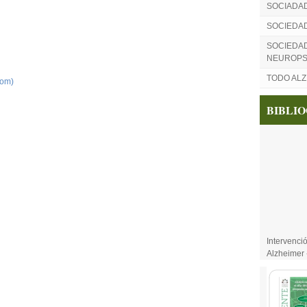
SOCIADA
SOCIEDA
SOCIEDAD
NEUROPS
TODO AL
tom)
BIBLI
Intervenci
Alzheimer 