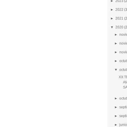
►
2023
(
►
2022
(
►
2021
(
▼
2020
(
►
novi
►
novi
►
novi
►
octu
▼
octu
XX T
AM
S
►
octu
►
sept
►
sept
►
junio