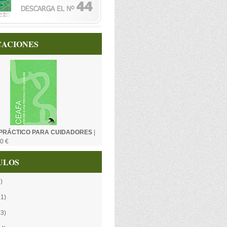
CACIONES
PRÁCTICO PARA CUIDADORES
|
0 €
ULOS
)
21)
13)